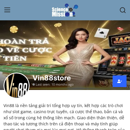
Login
Register
Home
Contact
My Lab
Vin88store
Last seen: 10 months ago
News
Research
Vin88 là nền tảng giải trí tổng hợp uy tín, kết hợp các trò chơi
như slot game, casino trực tuyến, cá cược thể thao, bắn cá và
Science Hangouts
xổ số trong cùng hệ thống liền mạch. Giao diện thân thiện, dễ
thao tác và tương thích trên cả điện thoại và máy tính giúp
My Lab
người chơi tham gia mọi lúc mọi nơi. Hệ thống thanh toán của