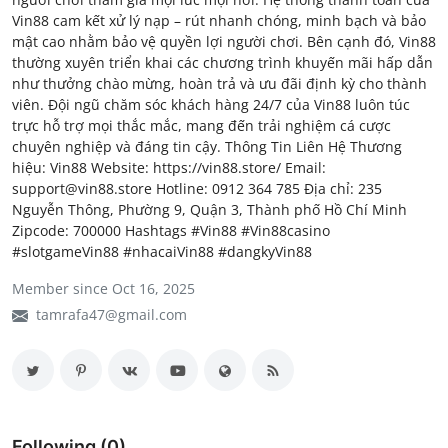
Vin88 cam kết xử lý nạp – rút nhanh chóng, minh bạch và bảo
My Company
mật cao nhằm bảo vệ quyền lợi người chơi. Bên cạnh đó, Vin88
thường xuyên triển khai các chương trình khuyến mãi hấp dẫn
School Science
như thưởng chào mừng, hoàn trả và ưu đãi định kỳ cho thành
viên. Đội ngũ chăm sóc khách hàng 24/7 của Vin88 luôn túc
Disease Science
trực hỗ trợ mọi thắc mắc, mang đến trải nghiệm cá cược
chuyên nghiệp và đáng tin cậy. Thông Tin Liên Hệ Thương
Jobs
hiệu: Vin88 Website: https://vin88.store/ Email:
support@vin88.store Hotline: 0912 364 785 Địa chỉ: 235
Blogs
Nguyễn Thông, Phường 9, Quận 3, Thành phố Hồ Chí Minh
Zipcode: 700000 Hashtags #Vin88 #Vin88casino
#slotgameVin88 #nhacaiVin88 #dangkyVin88
Member since Oct 16, 2025
tamrafa47@gmail.com
Following (0)