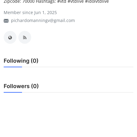
Zipcode: 70000 Hashtags: #vtd #vtdlive #idolvtdlive
My Company
Member since Jun 1, 2025
pichardomanningv@gmail.com
School Science
Disease Science
Jobs
Following (0)
Blogs
Followers (0)