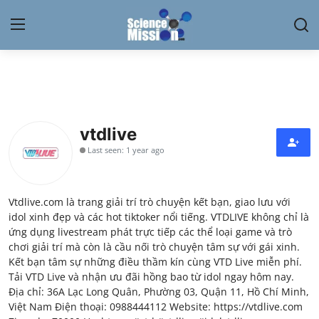
Login
Register
Home
vtdlive
Contact
Last seen: 1 year ago
My Lab
Vtdlive.com là trang giải trí trò chuyện kết bạn, giao lưu với
News
idol xinh đẹp và các hot tiktoker nổi tiếng. VTDLIVE không chỉ là
ứng dụng livestream phát trực tiếp các thể loại game và trò
Research
chơi giải trí mà còn là cầu nối trò chuyện tâm sự với gái xinh.
Kết bạn tâm sự những điều thầm kín cùng VTD Live miễn phí.
Science Hangouts
Tải VTD Live và nhận ưu đãi hồng bao từ idol ngay hôm nay.
Địa chỉ: 36A Lạc Long Quân, Phường 03, Quận 11, Hồ Chí Minh,
Việt Nam Điện thoại: 0988444112 Website: https://vtdlive.com
My Lab