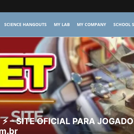
SCIENCE HANGOUTS
MY LAB
MY COMPANY
SCHOOL S
⚡ – SITE OFICIAL PARA JOGADO
m.br