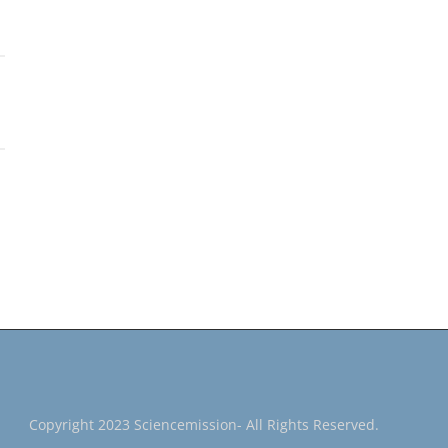
Copyright 2023 Sciencemission- All Rights Reserved.