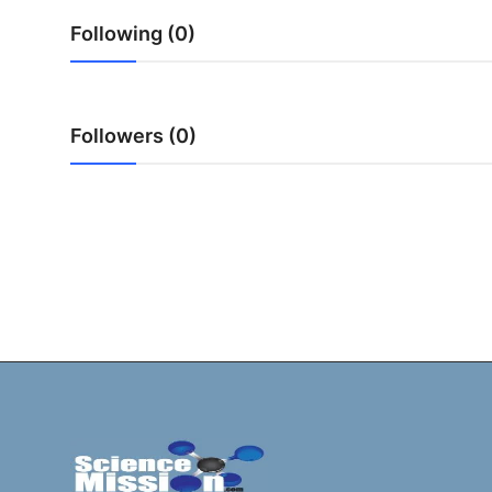
Following (0)
Followers (0)