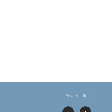
Privacy
Rules