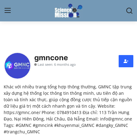
Login
Register
Home
gmncone
Contact
Last seen: 6 months ago
My Lab
Khác với nhiều trang tổng hợp thông thường, GMNC tập trung
News
xây dựng hệ thống lọc thông tin thông minh, ưu tiên độ an
toàn và tính xác thực, giúp cộng đồng cược thủ tiếp cận nguồn
Research
dữ liệu giá trị một cách nhanh gọn và tin cậy. Website:
https://gmnc.one/ Phone: 0784910413 Địa chỉ: 113 Trần Hưng
Science Hangouts
Đạo, Nại Hiên Đông, Hải Châu, Đà Nẵng Email: info@gmnc.one
Tags: #GMNC #gmncink #khuyenmai_GMNC #dangky_GMNC
#trangchu_GMNC
My Lab