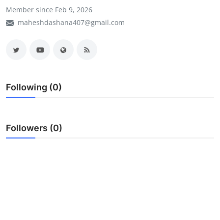
Member since Feb 9, 2026
My Company
maheshdashana407@gmail.com
School Science
Disease Science
Jobs
Following (0)
Blogs
Followers (0)