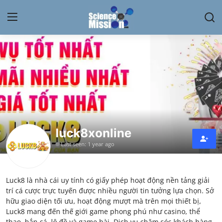
Login
Register
Home
Contact
My Lab
luck8xonline
Last seen: 1 year ago
News
Research
Luck8 là nhà cái uy tính có giấy phép hoạt động nền tảng giải
trí cá cược trực tuyến được nhiều người tin tưởng lựa chọn. Sở
Science Hangouts
hữu giao diện tối ưu, hoạt động mượt mà trên mọi thiết bị,
Luck8 mang đến thế giới game phong phú như casino, thể
My Lab
thao, bắn cá, lô đề và game bài. Dịch vụ chăm sóc khách hàng