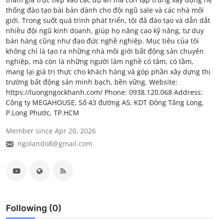
thống đào tạo bài bản dành cho đội ngũ sale và các nhà môi
My Company
giới. Trong suốt quá trình phát triển, tôi đã đào tạo và dẫn dắt
nhiều đội ngũ kinh doanh, giúp họ nâng cao kỹ năng, tư duy
School Science
bán hàng cũng như đạo đức nghề nghiệp. Mục tiêu của tôi
không chỉ là tạo ra những nhà môi giới bất động sản chuyên
Disease Science
nghiệp, mà còn là những người làm nghề có tâm, có tầm,
mang lại giá trị thực cho khách hàng và góp phần xây dựng thị
Jobs
trường bất động sản minh bạch, bền vững. Website:
https://luongngockhanh.com/ Phone: 0938.120.068 Address:
Blogs
Công ty MEGAHOUSE, Số 43 đường A5, KDT Đông Tăng Long,
P.Long Phước, TP.HCM
Member since Apr 20, 2026
ngolando8@gmail.com
Following (0)