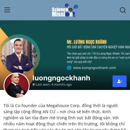
Login
Register
Home
Contact
My Lab
luongngockhanh
Last seen: 4 months ago
News
Research
Tôi là Co-founder của Megahouse Corp, đồng thời là người
sáng lập cộng đồng AN CƯ – nơi chia sẻ kiến thức, kinh
Science Hangouts
nghiệm và lan tỏa đam mê trong lĩnh vực bất động sản. Với
nhiều năm hoạt động thực chiến trên thị trường, tôi không chỉ
My Lab
tham gia trực tiếp vào các dự án mà còn tập trung xây dựng hệ