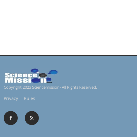
Copyright 2023 Sciencemission- All Rights Reserved.
Privacy
Rules