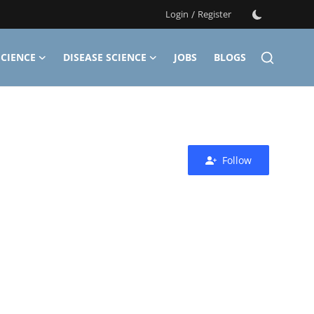
Login
/
Register
CIENCE
DISEASE SCIENCE
JOBS
BLOGS
Follow