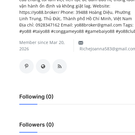
vận hành ổn định và không giật lag. Website:
My Company
https://yo88.broker/ Phone: 39488 Hoàng Diệu, Phường
Linh Trung, Thủ Đức, Thành phố Hồ Chí Minh, Việt Nam
School Science
Địa chỉ: 0928347162 Email: yo88broker@gmail.com Tags:
#yo88 #taiyo88 #conggameyo88 #gamebaiyo88 #yo88clu
Disease Science
Member since Mar 20,
Jobs
2026
RicheJoanna583@gmail.co
Blogs
Following (0)
Followers (0)