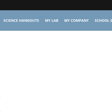
SCIENCE HANGOUTS
MY LAB
MY COMPANY
SCHOOL S
.
n