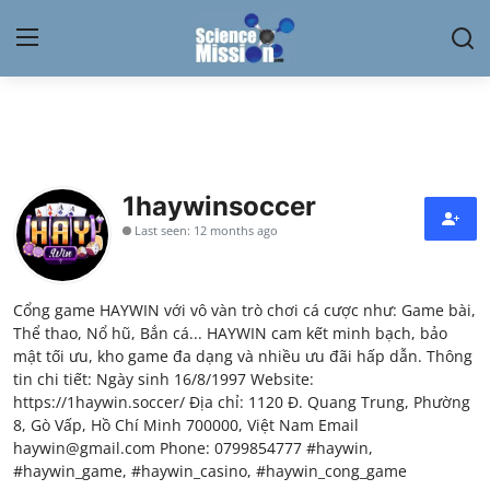
Login
Register
Home
1haywinsoccer
Contact
Last seen: 12 months ago
My Lab
Cổng game HAYWIN với vô vàn trò chơi cá cược như: Game bài,
News
Thể thao, Nổ hũ, Bắn cá... HAYWIN cam kết minh bạch, bảo
mật tối ưu, kho game đa dạng và nhiều ưu đãi hấp dẫn. Thông
Research
tin chi tiết: Ngày sinh 16/8/1997 Website:
https://1haywin.soccer/ Địa chỉ: 1120 Đ. Quang Trung, Phường
Science Hangouts
8, Gò Vấp, Hồ Chí Minh 700000, Việt Nam Email
haywin@gmail.com Phone: 0799854777 #haywin,
#haywin_game, #haywin_casino, #haywin_cong_game
My Lab