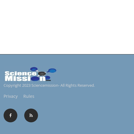
Copyright 2023 Sciencemission- All Rights Reserved.
Privacy
Rules