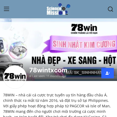
Login
Register
Home
Contact
My Lab
78wintxcom
Last seen: 11 months ago
News
Research
78WIN – nhà cái cá cược trực tuyến uy tín hàng đầu châu Á,
chính thức ra mắt từ năm 2016, và đặt trụ sở tại Philippines.
Science Hangouts
Với giấy phép hoạt động hợp pháp từ PAGCOR và Isle of Man,
78WIN mang đến cho người chơi môi trường cá cược minh
My Lab
bạch, an toàn tuyệt đối. Kho trò chơi đa dạng từ Casino, Cá