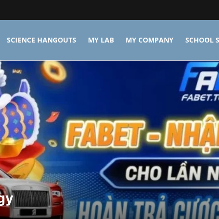
SCIENCE HANGOUTS
MY LAB
MY COMPANY
SCHOOL S
gy