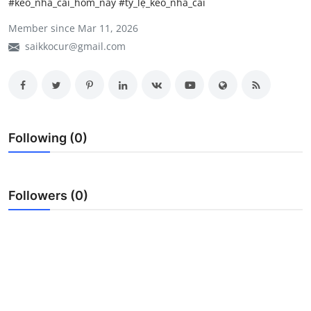
#kèo_nhà_cái_hôm_nay #tỷ_lệ_kèo_nhà_cái
My Company
Member since Mar 11, 2026
saikkocur@gmail.com
School Science
Disease Science
Jobs
Following (0)
Blogs
Followers (0)