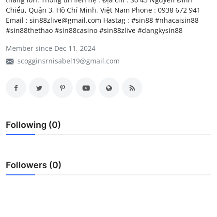
Chiểu, Quận 3, Hồ Chí Minh, Việt Nam Phone : 0938 672 941
My Company
Email : sin88zlive@gmail.com Hastag : #sin88 #nhacaisin88
#sin88thethao #sin88casino #sin88zlive #dangkysin88
School Science
Member since Dec 11, 2024
Disease Science
scogginsrnisabel19@gmail.com
Jobs
Blogs
Following (0)
Followers (0)