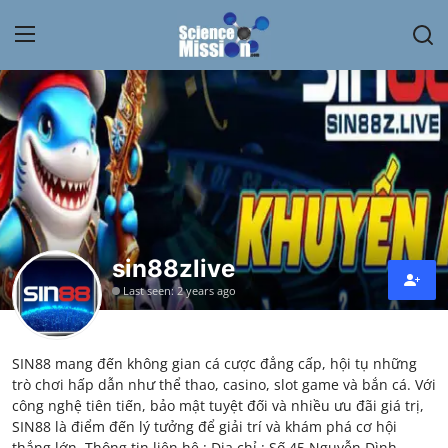
Login
Register
Home
Contact
My Lab
sin88zlive
Last seen: 2 years ago
News
Research
SIN88 mang đến không gian cá cược đẳng cấp, hội tụ những
trò chơi hấp dẫn như thể thao, casino, slot game và bắn cá. Với
Science Hangouts
công nghệ tiên tiến, bảo mật tuyệt đối và nhiều ưu đãi giá trị,
SIN88 là điểm đến lý tưởng để giải trí và khám phá cơ hội
My Lab
thắng lớn. Thông tin liên hệ : Địa chỉ : Số 45 Nguyễn Đình