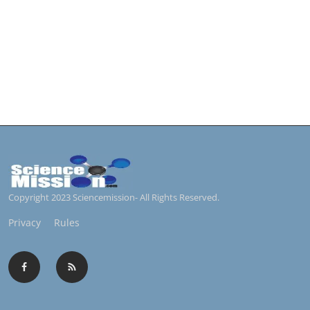
Copyright 2023 Sciencemission- All Rights Reserved.
Privacy
Rules