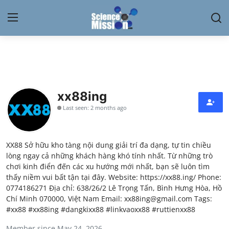
Login
Register
Home
xx88ing
Contact
Last seen: 2 months ago
My Lab
XX88 Sở hữu kho tàng nội dung giải trí đa dạng, tự tin chiều
News
lòng ngay cả những khách hàng khó tính nhất. Từ những trò
chơi kinh điển đến các xu hướng mới nhất, bạn sẽ luôn tìm
Research
thấy niềm vui bất tận tại đây. Website: https://xx88.ing/ Phone:
0774186271 Địa chỉ: 638/26/2 Lê Trọng Tấn, Bình Hưng Hòa, Hồ
Science Hangouts
Chí Minh 070000, Việt Nam Email: xx88ing@gmail.com Tags:
#xx88 #xx88ing #dangkixx88 #linkvaoxx88 #ruttienxx88
My Lab
Member since May 24, 2026