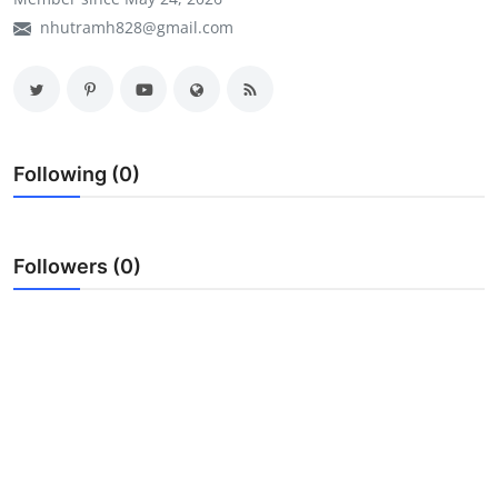
nhutramh828@gmail.com
My Company
School Science
Disease Science
Following (0)
Jobs
Blogs
Followers (0)